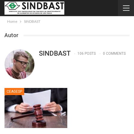
Home
SINDBAST
Autor
SINDBAST
106 POSTS
0 COMMENTS
CEAGESP