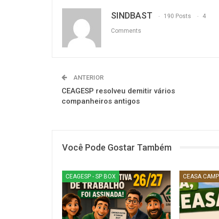
SINDBAST
190 Posts
4
Comments
ANTERIOR
CEAGESP resolveu demitir vários
companheiros antigos
Você Pode Gostar Também
CEAGESP - SP BOX
CEASA CAMP