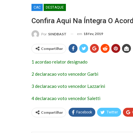
CAC
DESTAQUE
Confira Aqui Na Íntegra O Acor
em
18 fev, 2019
Por
SINDBAST
Compartilhar
1 acordao relator designado
2 declaracao voto vencedor Garbi
3 declaracao voto vencedor Lazzarini
4 declaracao voto vencedor Saletti
Compartilhar
Facebook
Twitter