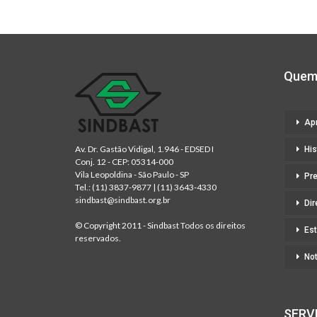
Quem
Ap
Av. Dr. Gastão Vidigal, 1.946 - EDSED I
His
Conj. 12 - CEP: 05314-000
Vila Leopoldina - São Paulo - SP
Pr
Tel.:
(11) 3837-9877
|
(11) 3643-4330
sindbast@sindbast.org.br
Dir
© Copyright 2011 - Sindbast Todos os direitos
Est
reservados.
Not
SERV