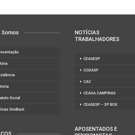
 Somos
NOTÍCIAS
TRABALHADORES
resentação
CEAGESP
tória
CODASP
esidência
CAC
etoria
CEASA CAMPINAS
atuto Social
CEAGESP – SP BOX
ícias Sindbast
APOSENTADOS E
IÇOS