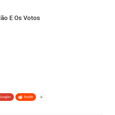
dão E Os Votos
Google+
ReddIt