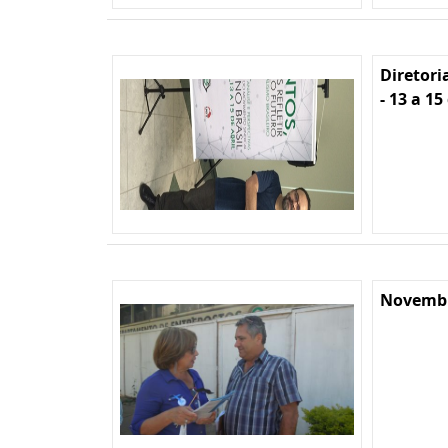
Diretori
- 13 a 15
Novembr