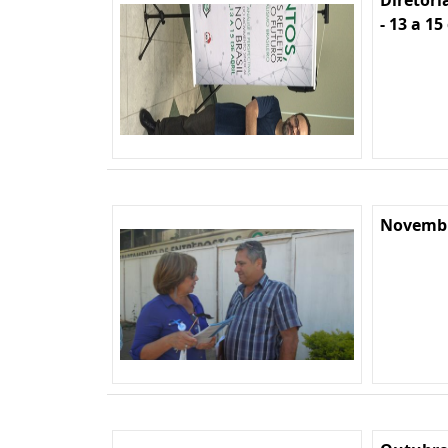
Diretori
- 13 a 15
Novembr