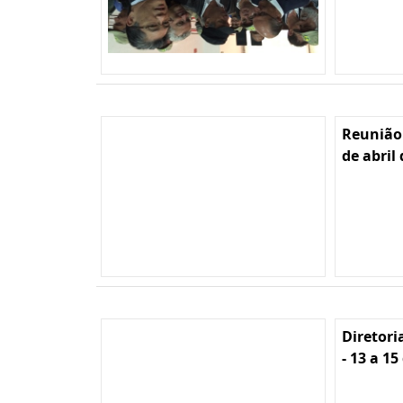
Reunião
de abril
Diretori
- 13 a 15