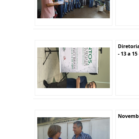
Diretori
- 13 a 15
Novembr