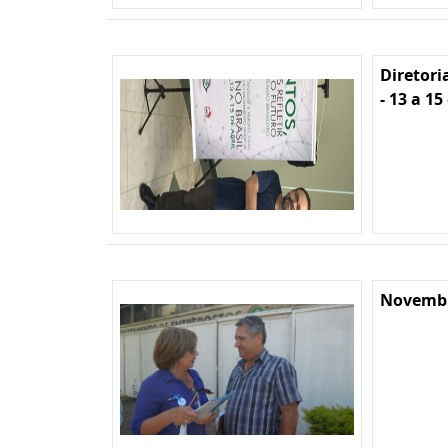
Diretori
- 13 a 15
Novembr