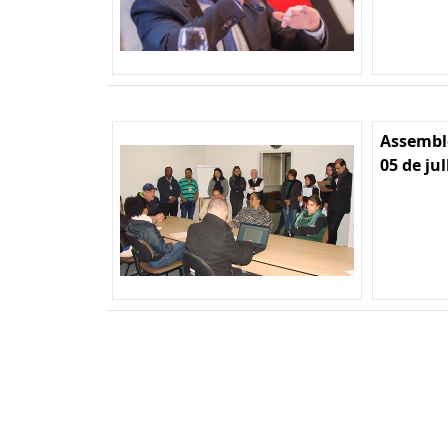
Assemble
05 de ju